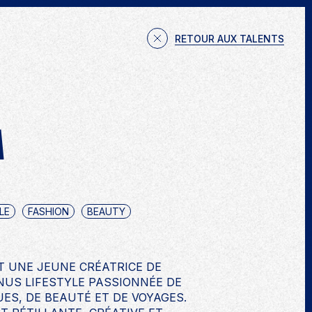
JETS
TALENTS
EXPERTISES
NOUS CONTACTER
RETOUR AUX TALENTS
A
LE
FASHION
BEAUTY
ST UNE JEUNE CRÉATRICE DE
US LIFESTYLE PASSIONNÉE DE
ES, DE BEAUTÉ ET DE VOYAGES.