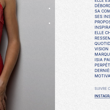
ELLE E
DÉBORD
SA COM
SES IN
PROPOS
INSPIR
ELLE C
RESSEM
QUOTID
VISION
MARQUE
ISIA P
PERPÉT
DERNIÈ
MOTIVA
SUIVRE 
INSTAG